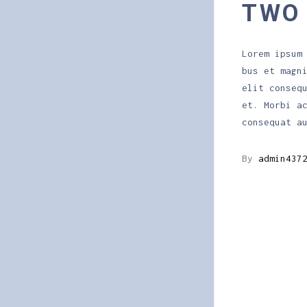
TWO 
Lorem ipsum
bus et magn
elit conseq
et. Morbi a
consequat a
By
admin437