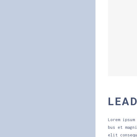
LEA
Lorem ipsum
bus et magn
elit conseq