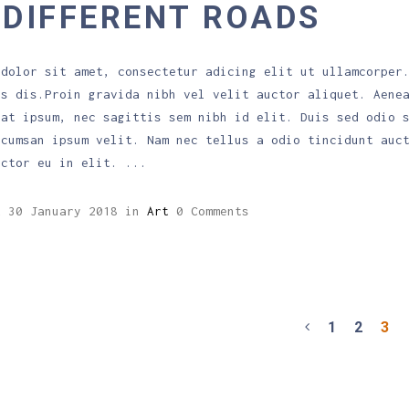
DIFFERENT ROADS
 dolor sit amet, consectetur adicing elit ut ullamcorper
is dis.Proin gravida nibh vel velit auctor aliquet. Aene
uat ipsum, nec sagittis sem nibh id elit. Duis sed odio 
ccumsan ipsum velit. Nam nec tellus a odio tincidunt auc
uctor eu in elit.
2
30 January 2018
in
Art
0 Comments
1
2
3