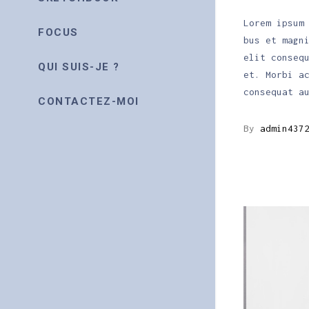
Lorem ipsum
FOCUS
bus et magn
elit conseq
QUI SUIS-JE ?
et. Morbi a
consequat a
CONTACTEZ-MOI
By
admin437