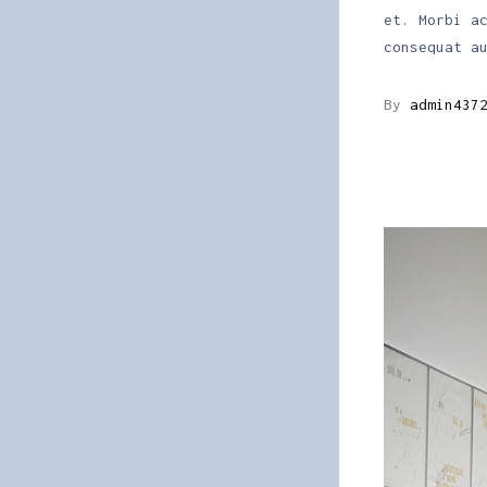
et. Morbi a
consequat a
By
admin437